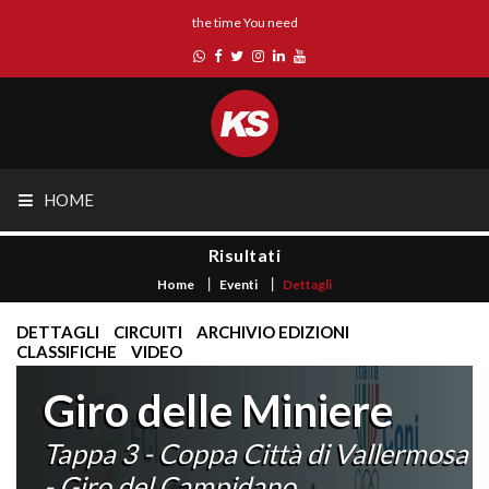
the time You need
HOME
Risultati
Home
Eventi
Dettagli
DETTAGLI
CIRCUITI
ARCHIVIO EDIZIONI
CLASSIFICHE
VIDEO
Giro delle Miniere
Tappa 3 - Coppa Città di Vallermosa
- Giro del Campidano