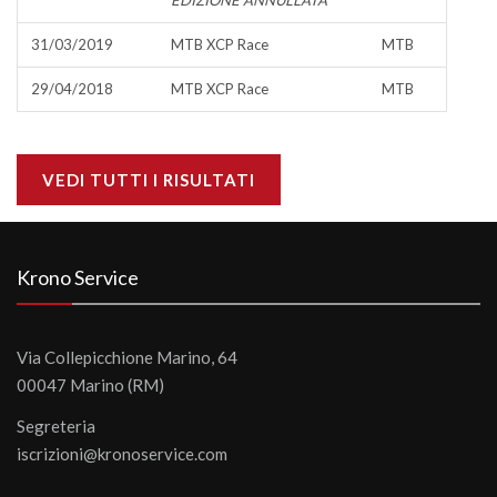
EDIZIONE ANNULLATA
31/03/2019
MTB XCP Race
MTB
29/04/2018
MTB XCP Race
MTB
VEDI TUTTI I RISULTATI
Krono Service
Via Collepicchione Marino, 64
00047 Marino (RM)
Segreteria
iscrizioni@kronoservice.com