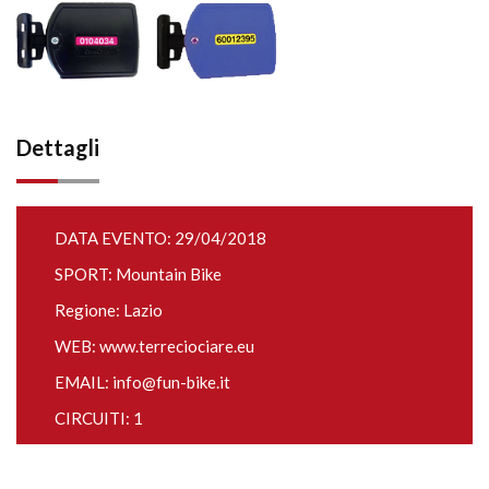
Dettagli
DATA EVENTO: 29/04/2018
SPORT: Mountain Bike
Regione: Lazio
WEB:
www.terreciociare.eu
EMAIL:
info@fun-bike.it
CIRCUITI: 1