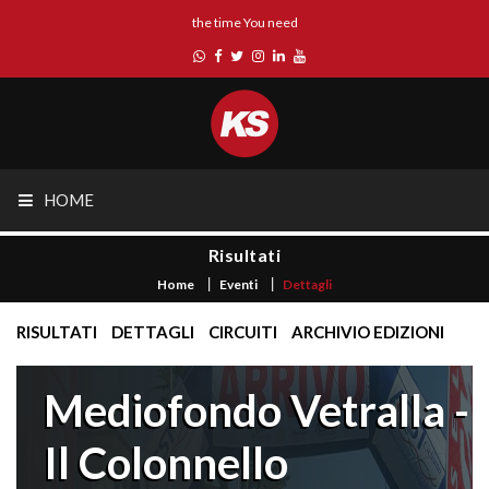
the time You need
HOME
Risultati
Home
Eventi
Dettagli
RISULTATI
DETTAGLI
CIRCUITI
ARCHIVIO EDIZIONI
Mediofondo Vetralla -
Il Colonnello