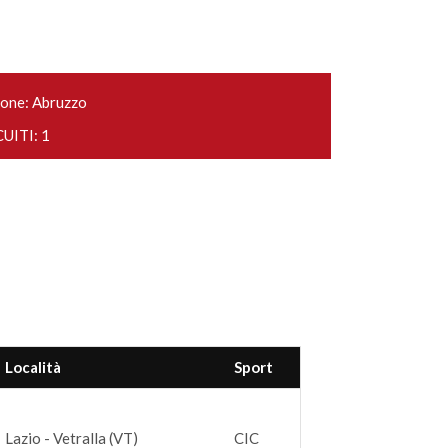
one: Abruzzo
UITI: 1
Località
Sport
Lazio - Vetralla (VT)
CIC