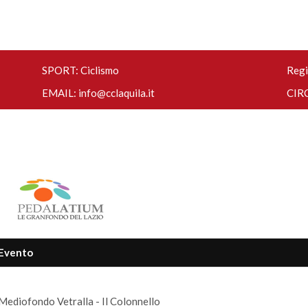
SPORT: Ciclismo
Regi
EMAIL:
info@cclaquila.it
CIRC
Evento
Mediofondo Vetralla - Il Colonnello