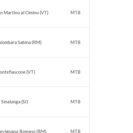
an Martino al Cimino (VT)
MTB
alombara Sabina (RM)
MTB
ontefiascone (VT)
MTB
 Sinalunga (SI)
MTB
Trevignano Romano (RM)
MTB