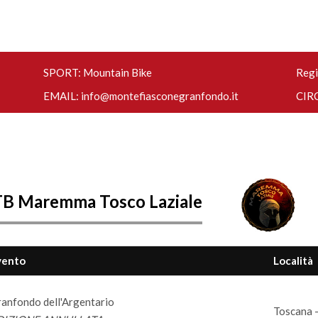
SPORT: Mountain Bike
Regi
EMAIL:
info@montefiasconegranfondo.it
CIRC
TB Maremma Tosco Laziale
vento
Località
anfondo dell'Argentario
Toscana -