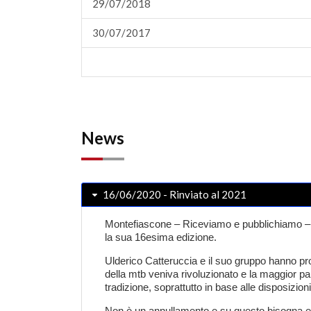
29/07/2018
30/07/2017
News
16/06/2020 - Rinviato al 2021
Montefiascone
– Riceviamo e pubblichiamo – La
la sua 16esima edizione.
Ulderico Catteruccia e il suo gruppo hanno pro
della mtb veniva rivoluzionato e la maggior par
tradizione, soprattutto in base alle disposizioni
Non è un annullamento e su questo bisogna ess