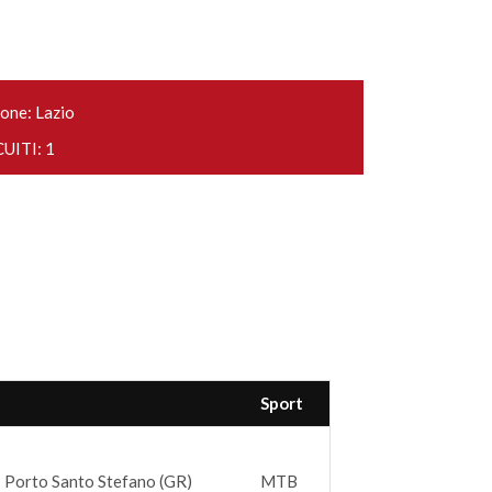
one: Lazio
UITI: 1
Sport
 Porto Santo Stefano (GR)
MTB