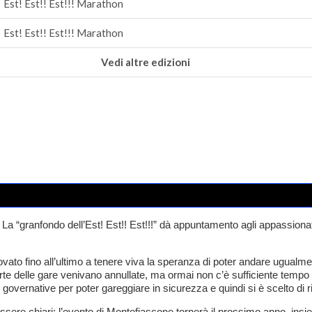
Est! Est!! Est!!! Marathon
Est! Est!! Est!!! Marathon
Vedi altre edizioni
 “granfondo dell’Est! Est!! Est!!!” dà appuntamento agli appassionati
vato fino all’ultimo a tenere viva la speranza di poter andare ugualmen
te delle gare venivano annullate, ma ormai non c’è sufficiente tempo pe
 governative per poter gareggiare in sicurezza e quindi si è scelto di rin
ere chiari: l’evento di Montefiascone tornerà il prossimo anno, insie