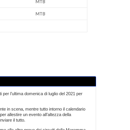
MTB
MTB
 per l’ultima domenica di luglio del 2021 per
te in scena, mentre tutto intorno il calendario
r allestire un evento all’altezza della
viare il tutto.
me alle altre prove dei circuiti della Maremma