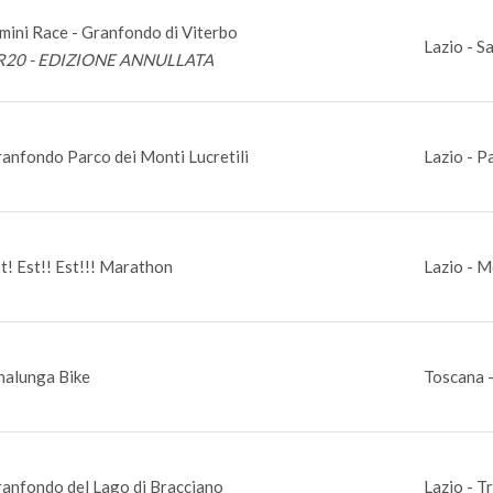
mini Race - Granfondo di Viterbo
Lazio - S
R20 - EDIZIONE ANNULLATA
anfondo Parco dei Monti Lucretili
Lazio - P
t! Est!! Est!!! Marathon
Lazio - M
nalunga Bike
Toscana -
anfondo del Lago di Bracciano
Lazio - 