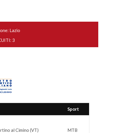
one: Lazio
UITI: 3
Sport
rtino al Cimino (VT)
MTB