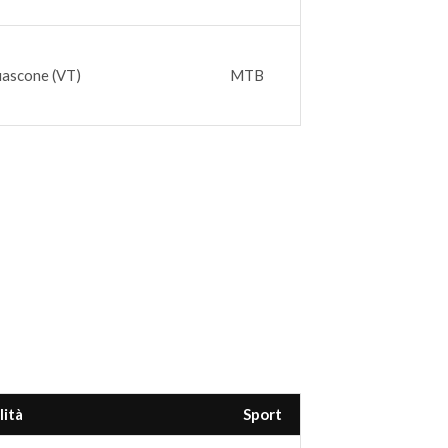
iascone (VT)
MTB
lità
Sport