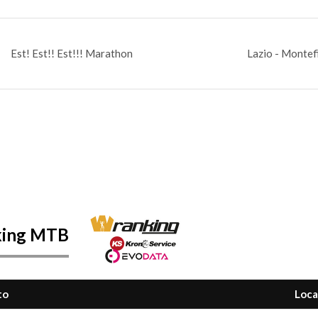
Est! Est!! Est!!! Marathon
Lazio - Montef
king MTB
to
Loca