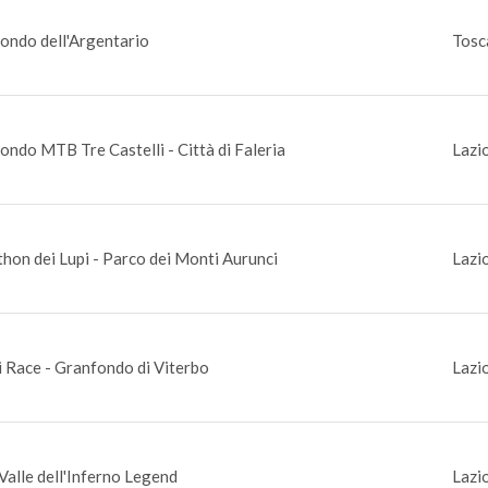
ondo dell'Argentario
Tosc
ondo MTB Tre Castelli - Città di Faleria
Lazio
hon dei Lupi - Parco dei Monti Aurunci
Lazio
i Race - Granfondo di Viterbo
Lazi
alle dell'Inferno Legend
Lazi