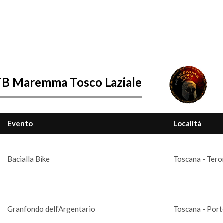
TB Maremma Tosco Laziale
Evento
Località
Bacialla Bike
Toscana - Tero
Granfondo dell'Argentario
Toscana - Port