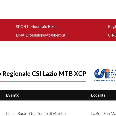
SPORT: Mountain Bike
Regi
EMAIL:
teambikevt@libero.it
CIRC
 Regionale CSI Lazio MTB XCP
Evento
Località
Cimini Race - Granfondo di Viterbo
Lazio - San Ma