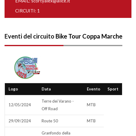
EMAIL:
scortyalex@alice.it
CIRCUITI: 1
Eventi del circuito
Bike Tour Coppa Marche
Logo
Data
Evento
Sport
Terre dei Varano -
12/05/2024
MTB
Off Road
29/09/2024
Route 50
MTB
Granfondo della