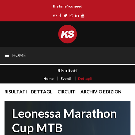
the time You need
HOME
Risultati
Home
Eventi
Dettagli
RISULTATI
DETTAGLI
CIRCUITI
ARCHIVIO EDIZIONI
Leonessa Marathon
Cup MTB