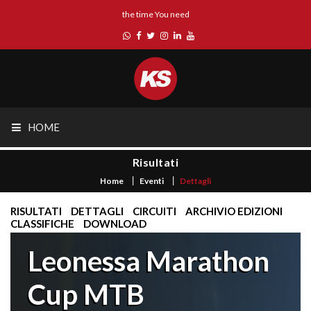
the time You need
HOME
Risultati
Home
Eventi
Dettagli
RISULTATI
DETTAGLI
CIRCUITI
ARCHIVIO EDIZIONI
CLASSIFICHE
DOWNLOAD
Leonessa Marathon
Cup MTB