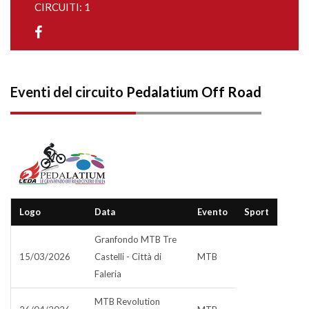
CIRCUITI: 1
Eventi del circuito
Pedalatium Off Road
Logo
Data
Evento
Sport
Granfondo MTB Tre
15/03/2026
Castelli - Città di
MTB
Faleria
MTB Revolution