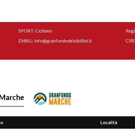
SPORT: Ciclismo
Regi
EMAIL:
info@granfondodeisibillini.it
CIRC
 Marche
to
Località