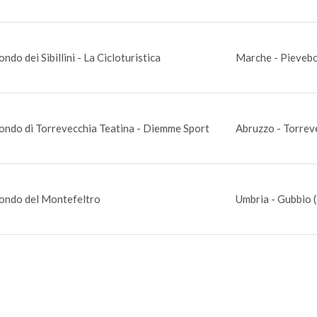
ndo dei Sibillini - La Cicloturistica
Marche - Pievebo
ondo di Torrevecchia Teatina - Diemme Sport
Abruzzo - Torrev
ondo del Montefeltro
Umbria - Gubbio 