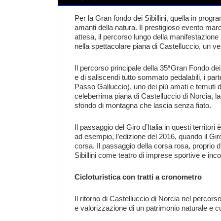
Per la Gran fondo dei Sibillini, quella in pro
amanti della natura. Il prestigioso evento marc
attesa, il percorso lungo della manifestazione (
nella spettacolare piana di Castelluccio, un vero
Il percorso principale della 35ªGran Fondo dei
e di saliscendi tutto sommato pedalabili, i pa
Passo Galluccio), uno dei più amati e temuti da
celeberrima piana di Castelluccio di Norcia, lad
sfondo di montagna che lascia senza fiato.
Il passaggio del Giro d’Italia in questi territ
ad esempio, l’edizione del 2016, quando il Gir
corsa. Il passaggio della corsa rosa, proprio di
Sibillini come teatro di imprese sportive e inc
Cicloturistica con tratti a cronometro
Il ritorno di Castelluccio di Norcia nel percor
e valorizzazione di un patrimonio naturale e cu