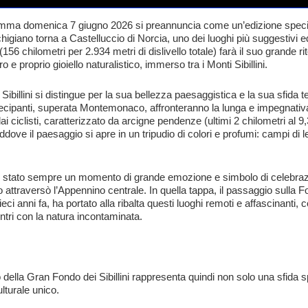
gramma domenica 7 giugno 2026 si preannuncia come un’edizione speciale
higiano torna a Castelluccio di Norcia, uno dei luoghi più suggestivi e
156 chilometri per 2.934 metri di dislivello totale) farà il suo grande r
 e proprio gioiello naturalistico, immerso tra i Monti Sibillini.
 Sibillini si distingue per la sua bellezza paesaggistica e la sua sfid
rtecipanti, superata Montemonaco, affronteranno la lunga e impegnativa
i ciclisti, caratterizzato da arcigne pendenze (ultimi 2 chilometri al 
dove il paesaggio si apre in un tripudio di colori e profumi: campi di le
ori è stato sempre un momento di grande emozione e simbolo di celebrazi
o attraversò l’Appennino centrale. In quella tappa, il passaggio sulla 
eci anni fa, ha portato alla ribalta questi luoghi remoti e affascinanti,
ontri con la natura incontaminata.
so della Gran Fondo dei Sibillini rappresenta quindi non solo una sfida
lturale unico.