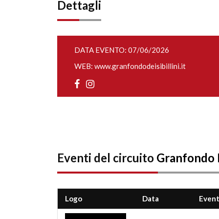
Dettagli
DATA EVENTO: 07/06/2026
WEB:
www.granfondodeisibillini.it
Eventi del circuito
Granfondo
Logo
Data
Even