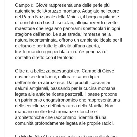
Campo di Giove rappresenta una delle perle più
autentiche dell’Abruzzo montano. Adagiato nel cuore
del Parco Nazionale della Maiella, il borgo aquilano è
circondato da boschi secolari, altopiani verdi e vette
maestose che regalano panorami spettacolari in ogni
stagione dell’anno. Le sue strade, immerse nella
natura incontaminata, offrono un ambiente ideale per il
ciclismo e per tutte le attività all’aria aperta,
trasformando ogni pedalata in un’esperienza di
contatto diretto con il territorio.
Oltre alla bellezza paesaggistica, Campo di Giove
custodisce tradizioni, cultura e sapori tipici
dell’entroterra abruzzese. Dai prodotti caseari ai
salumi artigianali, passando per la cucina montana
legata alle antiche ricette pastorali, il paese propone
un patrimonio enogastronomico che rappresenta una
delle eccellenze dell’intera area della Maiella. Non
mancano inoltre testimonianze storiche e
architettoniche che raccontano l’identità di una
comunità profondamente legata alle proprie radici.
La Medio Alto Abruzzo diventa così non soltanto un