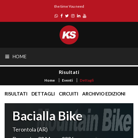
the time You need
HOME
Risultati
Home
Eventi
Dettagli
RISULTATI
DETTAGLI
CIRCUITI
ARCHIVIO EDIZIONI
Bacialla Bike
Terontola (AR)