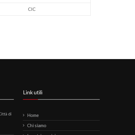
CIC
Link utili
ittà di
Home
Chi siamo