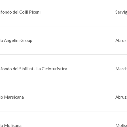
fondo dei Colli Piceni
Servig
o Angelini Group
Abruz
fondo dei Sibillini - La Cicloturistica
March
o Marsicana
Abruz
o Molisana
Molise