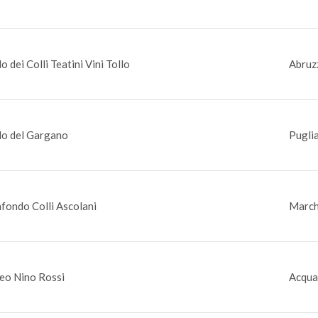
o dei Colli Teatini Vini Tollo
Abruzz
o del Gargano
Pugli
fondo Colli Ascolani
March
eo Nino Rossi
Acquav