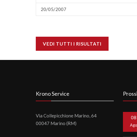
20/05/2007
VEDI TUTTI I RISULTATI
Krono Service
Pross
Via Collepicchione Marino, 64
08
00047 Marino (RM)
Ag