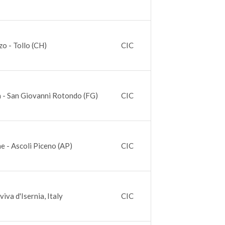
o - Tollo (CH)
CIC
a - San Giovanni Rotondo (FG)
CIC
e - Ascoli Piceno (AP)
CIC
iva d'Isernia, Italy
CIC