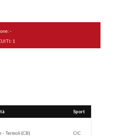
one: -
UITI: 1
ità
Sport
 - Termoli (CB)
CIC