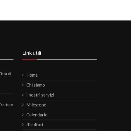
Link utili
ittà di
Home
Chi siamo
I nostri servizi
Milestone
Tratturo
Calendario
Risultati