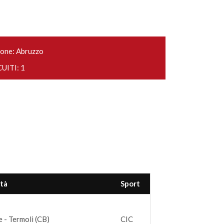
one: Abruzzo
UITI: 1
ità
Sport
 - Termoli (CB)
CIC