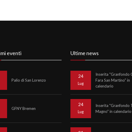
imi eventi
Ultime news
Inserita "Granfondo C
24
Palio di San Lorenzo
Fara San Martino" in
o
Lug
calendario
24
Inserita "Granfondo 
GFNY Bremen
Magno" in calendario
o
Lug