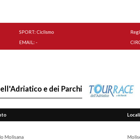
SPORT: Ciclismo
Regi
EMAIL: -
CIRC
ll'Adriatico e dei Parchi
nto
Local
o Molisana
Molise