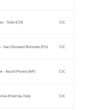
o - Tollo (CH)
CIC
a - San Giovanni Rotondo (FG)
CIC
e - Ascoli Piceno (AP)
CIC
iva d'Isernia, Italy
CIC