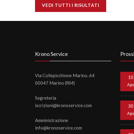
VEDI TUTTI I RISULTATI
Krono Service
Pross
Via Collepicchione Marino, 64
10
00047 Marino (RM)
Ag
Segreteria
iscrizioni@kronoservice.com
30
Ag
Amministrazione
info@kronoservice.com