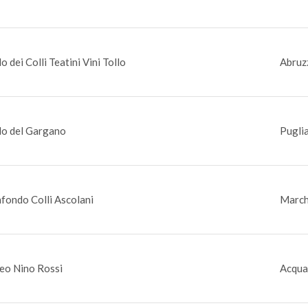
o dei Colli Teatini Vini Tollo
Abruzz
o del Gargano
Pugli
fondo Colli Ascolani
March
eo Nino Rossi
Acquav