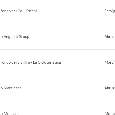
fondo dei Colli Piceni
Servig
o Angelini Group
Abruz
fondo dei Sibillini - La Cicloturistica
March
o Marsicana
Abruz
o Molisana
Molise