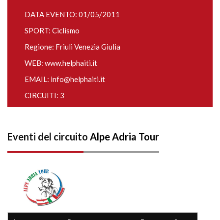
DATA EVENTO: 01/05/2011
SPORT: Ciclismo
Regione: Friuli Venezia Giulia
WEB:
www.helphaiti.it
EMAIL:
info@helphaiti.it
CIRCUITI: 3
Eventi del circuito
Alpe Adria Tour