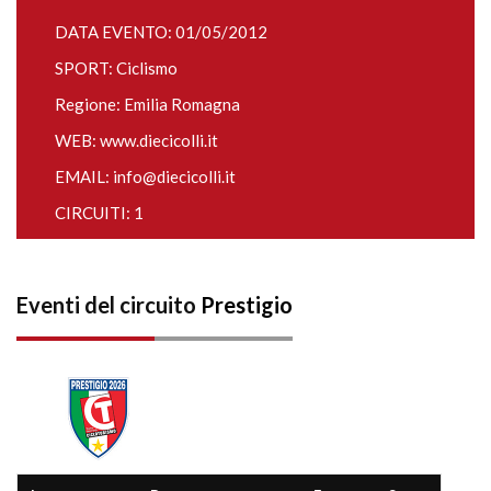
DATA EVENTO: 01/05/2012
SPORT: Ciclismo
Regione: Emilia Romagna
WEB:
www.diecicolli.it
EMAIL:
info@diecicolli.it
CIRCUITI: 1
Eventi del circuito
Prestigio