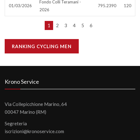
Fondo Colli Teramani -
01/03/2026
795.2390
120
2026
1
2
3
4
5
6
RANKING CYCLING MEN
Krono Service
Via Collepicchione Marino, 64
00047 Marino (RM)
Segreteria
iscrizioni@kronoservice.com