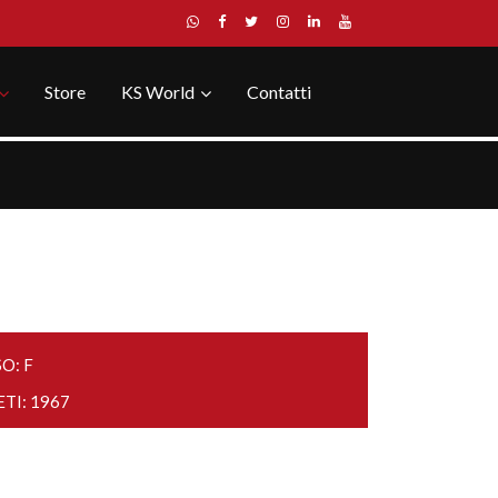
Store
KS World
Contatti
O: F
ETI: 1967