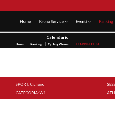
Home
Krono Service
Eventi
Ranking
Calendario
Home
Ranking
Cycling Women
LEARDINI ELISA
SPORT: Ciclismo
SESS
CATEGORIA: W1
ATL