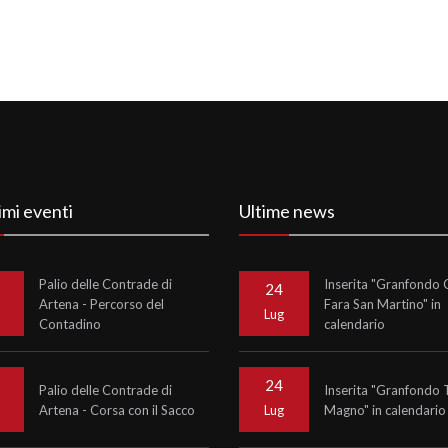
imi eventi
Ultime news
Palio delle Contrade di
Inserita "Granfondo C
24
Artena - Percorso del
Fara San Martino" in
o
Lug
Contadino
calendario
24
Palio delle Contrade di
Inserita "Granfondo 
Artena - Corsa con il Sacco
Magno" in calendario
o
Lug