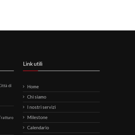
Link utili
ittà di
Home
Chi siamo
I nostri servizi
Milestone
Tratturo
Calendario