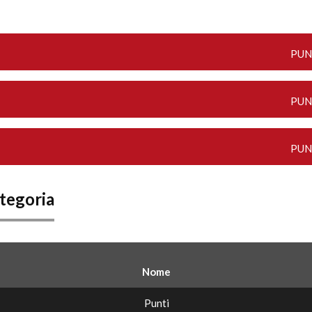
PUN
PUN
PUN
ategoria
Nome
Punti