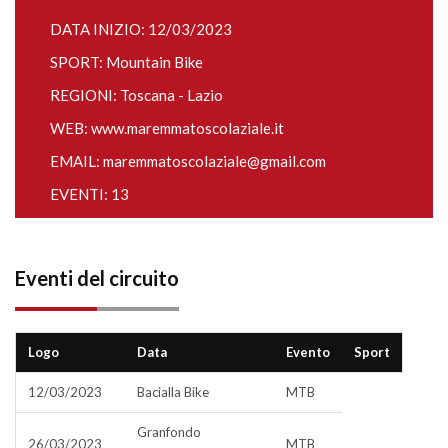
DATA INIZIO: 12/03/2023
SPORT: Mountain Bike
REGIONI: Toscana - Lazio
WEB:
www.maremmatoscolaziale.it
EMAIL:
maremmatoscolaziale@gmail.com
EVENTI: 13
Eventi del circuito
Logo
Data
Evento
Sport
12/03/2023
Bacialla Bike
MTB
Granfondo
26/03/2023
MTB