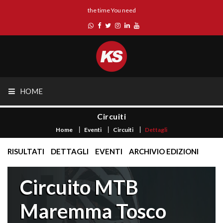
the time You need
HOME
Circuiti
Home
Eventi
Circuiti
Dettagli
RISULTATI
DETTAGLI
EVENTI
ARCHIVIO EDIZIONI
Circuito MTB
Maremma Tosco