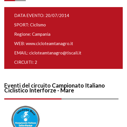
DATA EVENTO: 20/07/2014
SPORT: Ciclismo
Regione: Campania
WEB:
www.cicloteamtanagro.it
EMAIL:
cicloteamtanagro@tiscali.it
CIRCUITI: 2
Eventi del circuito
Campionato Italiano
Ciclistico Interforze - Mare