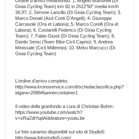
Ordine d’arrivo mediofondo: 1. Angelo Martorelli (Di
Gioia Cycling Team) km 82 in 2h22’50” media km/h
36,97; 2. Simone Lanzillo (Di Gioia Cycling Team); 3.
Marco Donati (Asd Conti D’Angeli); 4. Giuseppe
Carcasole (Ora et Labora); 5. Marco Corelli (Ora et
Labora); 6. Costarelli Federico (Di Gioia Cycling
Team); 7. Fabio Giusti (Di Gioia Cycling Team); 8.
Danilo Sensi (Team Bike Cicli Caprio); 9. Andrea
Minissale (Cicli Millennio); 10. Mirko Marcucci (Di
Gioia Cycling Team)
L’ordine d’arrivo completo:
http://www.kronoservice.com/it/schedaclassifica.php?
idgara=2086#bannercontainer1
Il video della granfondo a cura di Christian Bohm:
https://www.youtube.com/watch?
v=sRaZdtYqdAI&feature=youtu.be
Le foto saranno disponibili sul sito di Studio5:
http://www.fotostudio5.com/