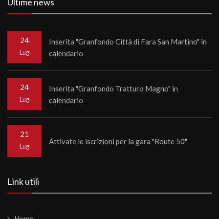
Ultime news
24
Inserita "Granfondo Città di Fara San Martino" in
Lug
calendario
24
Inserita "Granfondo Tratturo Magno" in
Lug
calendario
21
Attivate le iscrizioni per la gara "Route 50"
Lug
Link utili
Home