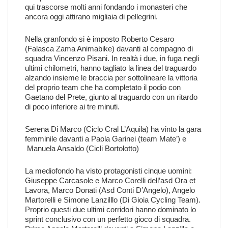
qui trascorse molti anni fondando i monasteri che
ancora oggi attirano migliaia di pellegrini.
Nella granfondo si è imposto Roberto Cesaro
(Falasca Zama Animabike) davanti al compagno di
squadra Vincenzo Pisani. In realtà i due, in fuga negli
ultimi chilometri, hanno tagliato la linea del traguardo
alzando insieme le braccia per sottolineare la vittoria
del proprio team che ha completato il podio con
Gaetano del Prete, giunto al traguardo con un ritardo
di poco inferiore ai tre minuti.
Serena Di Marco (Ciclo Cral L’Aquila) ha vinto la gara
femminile davanti a Paola Garinei (team Mate’) e
Manuela Ansaldo (Cicli Bortolotto)
La mediofondo ha visto protagonisti cinque uomini:
Giuseppe Carcasole e Marco Corelli dell’asd Ora et
Lavora, Marco Donati (Asd Conti D’Angelo), Angelo
Martorelli e Simone Lanzilllo (Di Gioia Cycling Team).
Proprio questi due ultimi corridori hanno dominato lo
sprint conclusivo con un perfetto gioco di squadra.