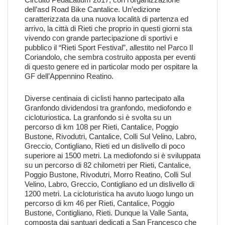
dell’asd Road Bike Cantalice. Un’edizione
caratterizzata da una nuova località di partenza ed
arrivo, la città di Rieti che proprio in questi giorni sta
vivendo con grande partecipazione di sportivi e
pubblico il “Rieti Sport Festival”, allestito nel Parco Il
Coriandolo, che sembra costruito apposta per eventi
di questo genere ed in particolar modo per ospitare la
GF dell’Appennino Reatino.
Diverse centinaia di ciclisti hanno partecipato alla
Granfondo dividendosi tra granfondo, mediofondo e
cicloturiostica. La granfondo si è svolta su un
percorso di km 108 per Rieti, Cantalice, Poggio
Bustone, Rivodutri, Cantalice, Colli Sul Velino, Labro,
Greccio, Contigliano, Rieti ed un dislivello di poco
superiore ai 1500 metri. La mediofondo si è sviluppata
su un percorso di 82 chilometri per Rieti, Cantalice,
Poggio Bustone, Rivodutri, Morro Reatino, Colli Sul
Velino, Labro, Greccio, Contigliano ed un dislivello di
1200 metri. La cicloturistica ha avuto luogo lungo un
percorso di km 46 per Rieti, Cantalice, Poggio
Bustone, Contigliano, Rieti. Dunque la Valle Santa,
composta dai santuari dedicati a San Francesco che