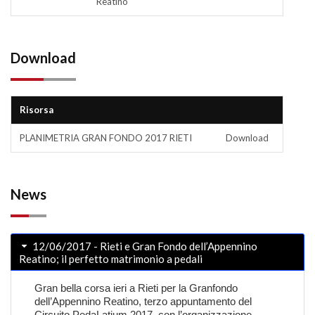
Reatino
Download
Risorsa
PLANIMETRIA GRAN FONDO 2017 RIETI
Download
News
12/06/2017 - Rieti e Gran Fondo dell’Appennino
Reatino; il perfetto matrimonio a pedali
Gran bella corsa ieri a Rieti per la Granfondo
dell’Appennino Reatino, terzo appuntamento del
Circuito PedaLatium 2017, con l’organizzazione