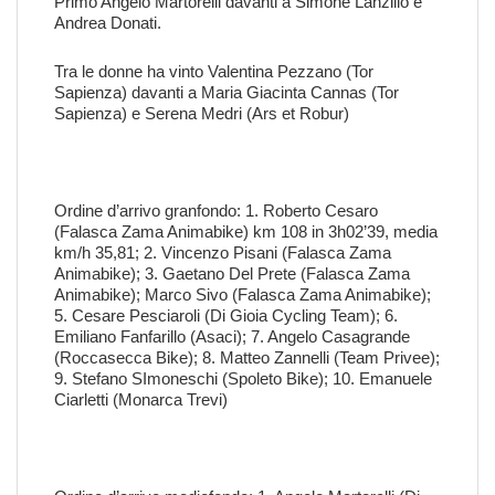
Primo Angelo Martorelli davanti a Simone Lanzillo e
Andrea Donati.
Tra le donne ha vinto Valentina Pezzano (Tor
Sapienza) davanti a Maria Giacinta Cannas (Tor
Sapienza) e Serena Medri (Ars et Robur)
Ordine d’arrivo granfondo: 1. Roberto Cesaro
(Falasca Zama Animabike) km 108 in 3h02’39, media
km/h 35,81; 2. Vincenzo Pisani (Falasca Zama
Animabike); 3. Gaetano Del Prete (Falasca Zama
Animabike); Marco Sivo (Falasca Zama Animabike);
5. Cesare Pesciaroli (Di Gioia Cycling Team); 6.
Emiliano Fanfarillo (Asaci); 7. Angelo Casagrande
(Roccasecca Bike); 8. Matteo Zannelli (Team Privee);
9. Stefano SImoneschi (Spoleto Bike); 10. Emanuele
Ciarletti (Monarca Trevi)