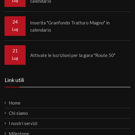
Lug
calendario
24
Inserita "Granfondo Tratturo Magno" in
Lug
calendario
21
Attivate le iscrizioni per la gara "Route 50"
Lug
Link utili
Home
Chi siamo
I nostri servizi
Milestone