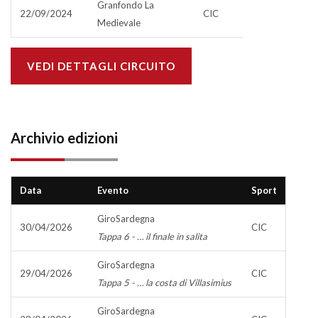
Granfondo La
22/09/2024
CIC
Medievale
VEDI DETTAGLI CIRCUITO
Archivio edizioni
Data
Evento
Sport
GiroSardegna
30/04/2026
CIC
Tappa 6 - … il finale in salita
GiroSardegna
29/04/2026
CIC
Tappa 5 - … la costa di Villasimius
GiroSardegna