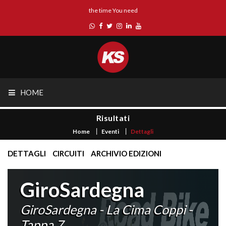
the time You need
HOME
Risultati
Home
Eventi
Dettagli
DETTAGLI
CIRCUITI
ARCHIVIO EDIZIONI
GiroSardegna
GiroSardegna - La Cima Coppi -
Tappa 7