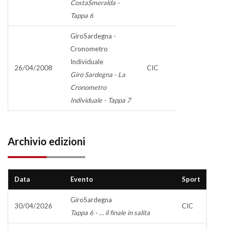
CostaSmeralda -
Tappa 6
GiroSardegna -
Cronometro
Individuale
26/04/2008
CIC
Giro Sardegna - La
Cronometro
Individuale - Tappa 7
Archivio edizioni
Data
Evento
Sport
GiroSardegna
30/04/2026
CIC
Tappa 6 - … il finale in salita