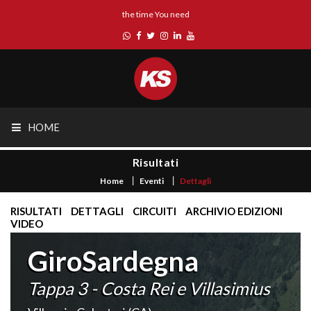
the time You need
HOME
Risultati
Home
Eventi
Dettagli
RISULTATI
DETTAGLI
CIRCUITI
ARCHIVIO EDIZIONI
VIDEO
GiroSardegna
Tappa 3 - Costa Rei e Villasimius