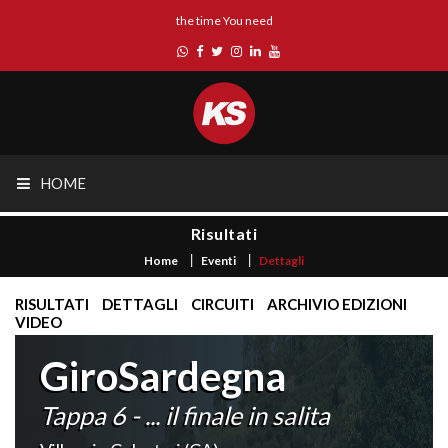
the time You need
HOME
Risultati
Home
Eventi
Dettagli
RISULTATI
DETTAGLI
CIRCUITI
ARCHIVIO EDIZIONI
VIDEO
GiroSardegna
Tappa 6 - ... il finale in salita