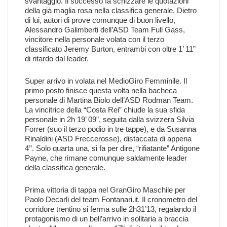
svantaggio. Il successo fa schizzare le quotazioni
della già maglia rosa nella classifica generale. Dietro
di lui, autori di prove comunque di buon livello,
Alessandro Galimberti dell’ASD Team Full Gass,
vincitore nella personale volata con il terzo
classificato Jeremy Burton, entrambi con oltre 1’ 11”
di ritardo dal leader.
Super arrivo in volata nel MedioGiro Femminile. Il
primo posto finisce questa volta nella bacheca
personale di Martina Biolo dell’ASD Rodman Team.
La vincitrice della “Costa Rei” chiude la sua sfida
personale in 2h 19’ 09”, seguita dalla svizzera Silvia
Forrer (suo il terzo podio in tre tappe), e da Susanna
Rinaldini (ASD Freccerosse), distaccata di appena
4’’. Solo quarta una, si fa per dire, “rifiatante” Antigone
Payne, che rimane comunque saldamente leader
della classifica generale.
Prima vittoria di tappa nel GranGiro Maschile per
Paolo Decarli del team Fontanari.it. Il cronometro del
corridore trentino si ferma sulle 2h31’13, regalando il
protagonismo di un bell’arrivo in solitaria a braccia