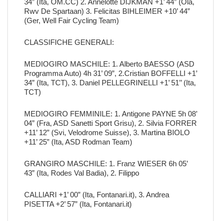
34” (Ita, OM.CC) 2. Annelotte DIJKMAN +1’ 44” (Ola,
Rwv De Spartaan) 3. Felicitas BIHLEIMER +10’ 44”
(Ger, Well Fair Cycling Team)
CLASSIFICHE GENERALI:
MEDIOGIRO MASCHILE: 1. Alberto BAESSO (ASD
Programma Auto) 4h 31’ 09”, 2.Cristian BOFFELLI +1’
34” (Ita, TCT), 3. Daniel PELLEGRINELLI +1’ 51’’ (Ita,
TCT)
MEDIOGIRO FEMMINILE: 1. Antigone PAYNE 5h 08’
04” (Fra, ASD Sanetti Sport Grisu), 2. Silvia FORRER
+11’ 12” (Svi, Velodrome Suisse), 3. Martina BIOLO
+11’ 25” (Ita, ASD Rodman Team)
GRANGIRO MASCHILE: 1. Franz WIESER 6h 05’
43” (Ita, Rodes Val Badia), 2. Filippo
CALLIARI +1’ 00” (Ita, Fontanari.it), 3. Andrea
PISETTA +2’ 57” (Ita, Fontanari.it)