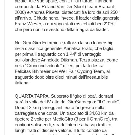
alzate. Alle sue spalle, con 17” di ritardo, il tandem
composto da Roland Van Der Sloot (Team Brabant
2000) e Andrea Pisetta, distaccati fra loro da soli 250’’’
all’arrivo. Chiude nono, invece, il leader della generale
Franz Wieser, a cui sono stati rosicchiati ben 2’ 09”,
che però non lo svestono della maglia da leader.
Nel GranGiro Femminile rafforza la sua leadership
nella classifica generale, Annalisa Prato, che taglia
per prima il traguardo con 1’ 44” di vantaggio
sull’olandese Annelotte Dijkman. Terza piazza, come
nella “Crono individuale” di ieri, per la tedesca
Felicitas Bihlmeier del Well Fair Cycling Team, al
traguardo dopo oltre dieci minuti dall’inesauribile
italiana.
QUARTA TAPPA. Superato il “giro di boa”, domani
sarà la volta del IV atto del GiroSardegna: “Il Circuito”.
Dopo 12 km pianeggianti ecco l’ingresso sulla
carreggiata che conta. Un tracciato di 34,60 km da
ripetere 2 volte per MedioGiro (3 per il GranGiro), tra
continui saliscendi, strade interne a basso traffico,
lunghi tratti di discesa veloce. Il tutto condito da