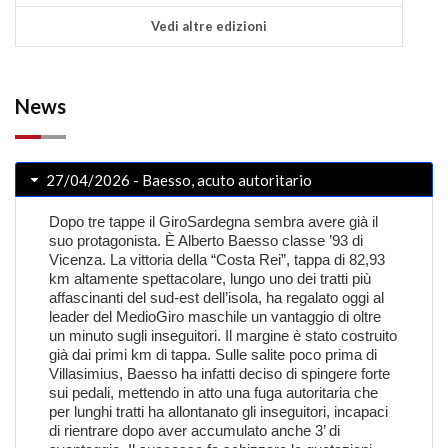
Vedi altre edizioni
News
27/04/2026 - Baesso, acuto autoritario
Dopo tre tappe il GiroSardegna sembra avere già il
suo protagonista. È Alberto Baesso classe ’93 di
Vicenza. La vittoria della “Costa Rei”, tappa di 82,93
km altamente spettacolare, lungo uno dei tratti più
affascinanti del sud-est dell’isola, ha regalato oggi al
leader del MedioGiro maschile un vantaggio di oltre
un minuto sugli inseguitori. Il margine è stato costruito
già dai primi km di tappa. Sulle salite poco prima di
Villasimius, Baesso ha infatti deciso di spingere forte
sui pedali, mettendo in atto una fuga autoritaria che
per lunghi tratti ha allontanato gli inseguitori, incapaci
di rientrare dopo aver accumulato anche 3’ di