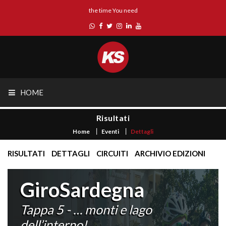
the time You need
HOME
Risultati
Home
Eventi
Dettagli
RISULTATI
DETTAGLI
CIRCUITI
ARCHIVIO EDIZIONI
GiroSardegna
Tappa 5 - … monti e lago
dell’interno!