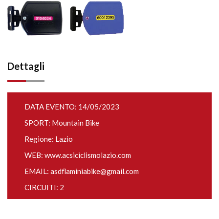
Dettagli
DATA EVENTO: 14/05/2023
SPORT: Mountain Bike
Regione: Lazio
WEB:
www.acsiciclismolazio.com
EMAIL:
asdflaminiabike@gmail.com
CIRCUITI: 2