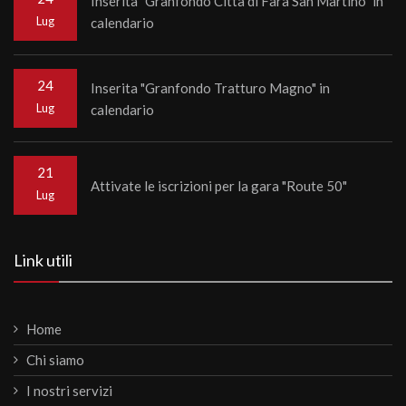
Inserita "Granfondo Città di Fara San Martino" in
Lug
calendario
24
Inserita "Granfondo Tratturo Magno" in
Lug
calendario
21
Attivate le iscrizioni per la gara "Route 50"
Lug
Link utili
Home
Chi siamo
I nostri servizi