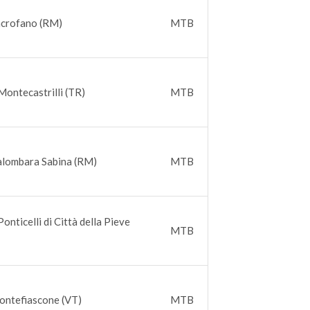
acrofano (RM)
MTB
Montecastrilli (TR)
MTB
alombara Sabina (RM)
MTB
onticelli di Città della Pieve
MTB
ontefiascone (VT)
MTB