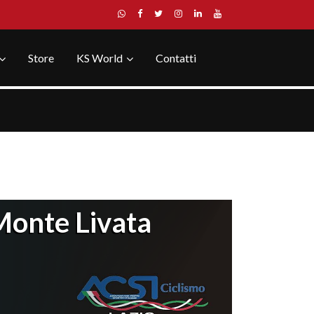
Store
KS World
Contatti
Monte Livata