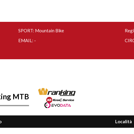
SPORT: Mountain Bike
Regi
EMAIL: -
CIRC
king MTB
o
Località