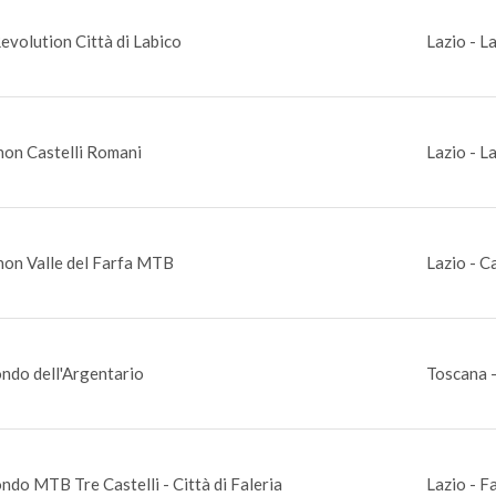
volution Città di Labico
Lazio - L
on Castelli Romani
Lazio - L
on Valle del Farfa MTB
Lazio - C
ndo dell'Argentario
Toscana -
ndo MTB Tre Castelli - Città di Faleria
Lazio - F