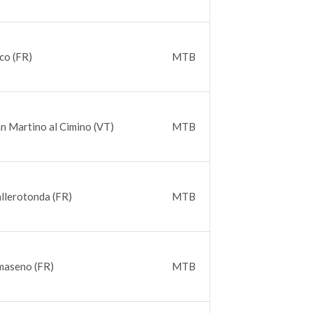
ico (FR)
MTB
an Martino al Cimino (VT)
MTB
allerotonda (FR)
MTB
maseno (FR)
MTB