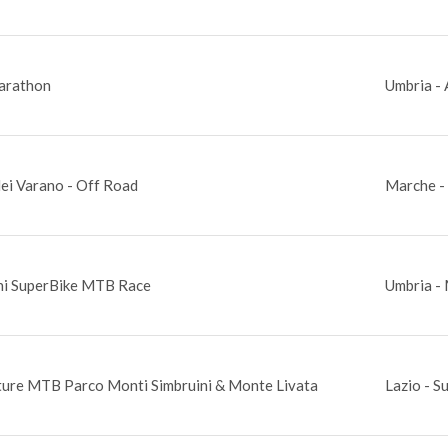
arathon
Umbria - 
dei Varano - Off Road
Marche -
i SuperBike MTB Race
Umbria -
ure MTB Parco Monti Simbruini & Monte Livata
Lazio - S