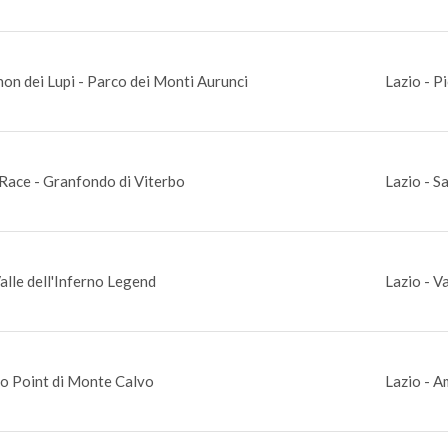
on dei Lupi - Parco dei Monti Aurunci
Lazio - P
 Race - Granfondo di Viterbo
Lazio - S
lle dell'Inferno Legend
Lazio - V
to Point di Monte Calvo
Lazio - A