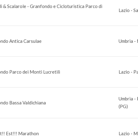
i & Scalarole - Granfondo e Cicloturistica Parco di
Lazio - S
ndo Antica Carsulae
Umbria - 
ndo Parco dei Monti Lucretili
Lazio - P
Umbria - P
ndo Bassa Valdichiana
(PG)
st!! Est!!! Marathon
Lazio - M