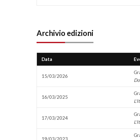
Archivio edizioni
Data
Ev
Gr
15/03/2026
Dov
Gr
16/03/2025
L'I
Gr
17/03/2024
L'I
Gr
19/03/2023