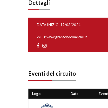
Dettagli
DATA INIZIO: 17/03/2024
WEB:
www.granfondomarche.it
Eventi del circuito
Logo
Data
Even