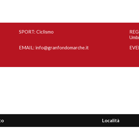
SPORT: Ciclismo
REGI
Umb
EMAIL:
info@granfondomarche.it
EVE
to
Località