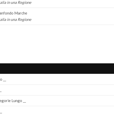
talia in una Regione
anfondo Marche
talia in una Regione
 __
_
gorie Lungo __
_