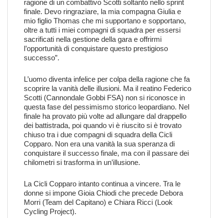
ragione di un combattivo Scotti soltanto nello sprint
finale. Devo ringraziare, la mia compagna Giulia e
mio figlio Thomas che mi supportano e sopportano,
oltre a tutti i miei compagni di squadra per essersi
sacrificati nella gestione della gara e offrirmi
l’opportunità di conquistare questo prestigioso
successo”.
L’uomo diventa infelice per colpa della ragione che fa
scoprire la vanità delle illusioni. Ma il reatino Federico
Scotti (Cannondale Gobbi FSA) non si riconosce in
questa fase del pessimismo storico leopardiano. Nel
finale ha provato più volte ad allungare dal drappello
dei battistrada, poi quando vi è riuscito si è trovato
chiuso tra i due compagni di squadra della Cicli
Copparo. Non era una vanità la sua speranza di
conquistare il successo finale, ma con il passare dei
chilometri si trasforma in un’illusione.
La Cicli Copparo intanto continua a vincere. Tra le
donne si impone Gioia Chiodi che precede Debora
Morri (Team del Capitano) e Chiara Ricci (Look
Cycling Project).