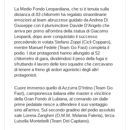
La Medio Fondo Leopardiana, che si è tenuta sulla
distanza di 83 chilometri ha regalato straordinarie
emozioni al team abruzzese guidato da Andrea Di
Giuseppe con il plurivincitore Davide D’Angelo che
arriva per primo all’ombra della statua di Giacomo
Leopardi, dopo aver conquistato il successo
precedendo in volata Stefano Zoppi (Cicli Copparo),
mentre Manuel Fedele (Team Go Fast) completa il
podio. I due protagonisti hanno allungato al 52
chilometro di gara, dividendosi il peso della fuga e
sfruttando il lavoro delle loro squadre che cercavano
di tenere a freno gli ardori agonistici degli altri
protagonisti.
Cuore immenso quello di Azzurra D’Intino (Team Go
Fast), campionessa italiana elite master e vincitrice
della Gran Fondo di Lubiana, al comando sin dalle
prime pedalate riesce a difendere il suo vantaggio
sino all’arrivo. Sul secondo gradino del podio assoluto
sale Lorena Zangheri (O.M.M. Melania Faleria), terza
Luisella Montebelli (Team Del Capitano).