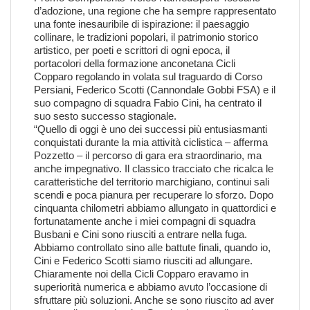
d’adozione, una regione che ha sempre rappresentato
una fonte inesauribile di ispirazione: il paesaggio
collinare, le tradizioni popolari, il patrimonio storico
artistico, per poeti e scrittori di ogni epoca, il
portacolori della formazione anconetana Cicli
Copparo regolando in volata sul traguardo di Corso
Persiani, Federico Scotti (Cannondale Gobbi FSA) e il
suo compagno di squadra Fabio Cini, ha centrato il
suo sesto successo stagionale.
“Quello di oggi è uno dei successi più entusiasmanti
conquistati durante la mia attività ciclistica – afferma
Pozzetto – il percorso di gara era straordinario, ma
anche impegnativo. Il classico tracciato che ricalca le
caratteristiche del territorio marchigiano, continui sali
scendi e poca pianura per recuperare lo sforzo. Dopo
cinquanta chilometri abbiamo allungato in quattordici e
fortunatamente anche i miei compagni di squadra
Busbani e Cini sono riusciti a entrare nella fuga.
Abbiamo controllato sino alle battute finali, quando io,
Cini e Federico Scotti siamo riusciti ad allungare.
Chiaramente noi della Cicli Copparo eravamo in
superiorità numerica e abbiamo avuto l’occasione di
sfruttare più soluzioni. Anche se sono riuscito ad aver